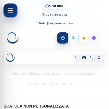
Chat now
0734 89 02 41
info@sagomato.com
Salta
ai
contenuti
PRODOTTO PERSONALIZZAZIONE
/
NON PERSONALIZZATA
SCATOLA NON PERSONALIZZATA